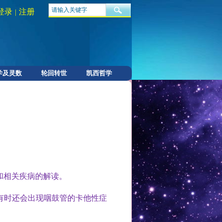
登录
注册
|
学及灵数
轮回转世
凯西哲学
和相关疾病的解读。
有时还会出现咽鼓管的卡他性症