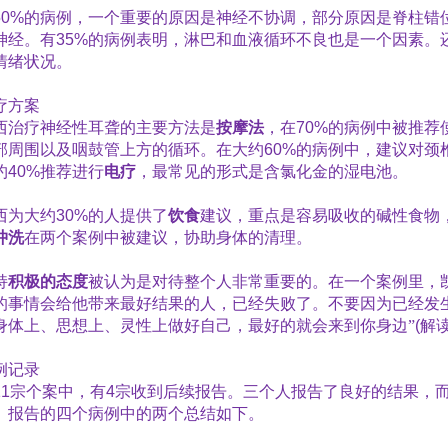
50%
的病例，一个重要的原因是神经不协调，部分原因是脊柱错
神经。有
35%
的病例表明，淋巴和血液循环不良也是一个因素。
情绪状况。
疗方案
西治疗神经性耳聋的主要方法是
按摩法
，在
70%
的病例中被推荐
部周围以及咽鼓管上方的循环。
在大约
60%
的病例中，建议对颈
约
40%
推荐进行
电疗
，最常见的形式是含氯化金的湿电池。
西为大约
30%
的人提供了
饮食
建议，重点是容易吸收的碱性食物
冲洗
在两个案例中被建议，协助身体的清理。
持
积极的态度
被认为是对待整个人非常重要的。在一个案例里，
的事情会给他带来最好结果的人，已经失败了。不要因为已经发
身体上、思想上、灵性上做好自己，最好的就会来到你身边
”
(
解
例记录
11
宗个案中，有
4
宗收到后续报告。三个人报告了良好的结果，
。报告的四个病例中的两个总结如下。