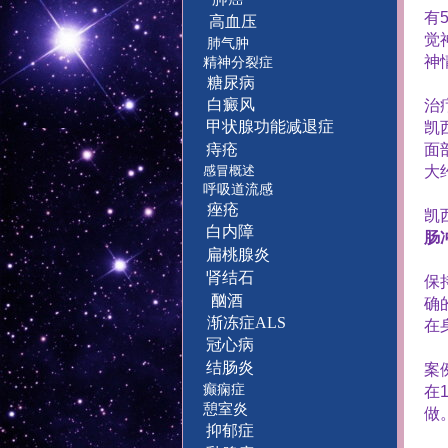
有
高血压
觉
肺气肿
神
精神分裂症
糖尿病
白癜风
治
甲状腺功能减退症
凯
痔疮
面
感冒概述
大
呼吸道流感
痤疮
凯
白内障
肠
扁桃腺炎
肾结石
保
酗酒
确
渐冻症ALS
在
冠心病
结肠炎
案
癫痫症
在
憩室炎
做
抑郁症