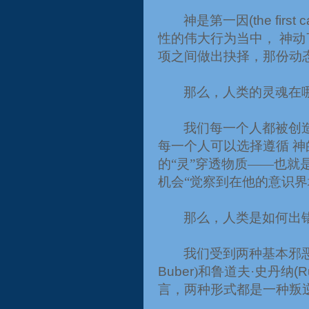
神是第一因
(the first 
性的伟大行为当中， 神
项之间做出抉择，那份动
那么，人类的灵魂在
我们每一个人都被创
每一个人可以选择遵循 
的“灵”穿透物质
——
也就
机会“觉察到在他的意识界
那么，人类是如何出
我们受到两种基本邪
Buber
)
和鲁道夫·史丹纳
(R
言，两种形式都是一种叛