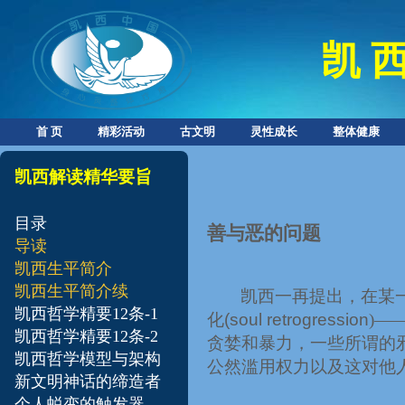
凯 西
首 页
精彩活动
古文明
灵性成长
整体健康
凯西解读精华要旨
目录
善与恶的问题
导读
凯西生平简介
凯西生平简介续
凯西
一
再提出，在某
凯西哲学精要12条-1
化
(soul retrogression
)—
凯西哲学精要12条-2
贪婪和暴力，一些所谓的
凯西哲学模型与架构
公然滥用权力以及这对他
新文明神话的缔造者
个人蜕变的触发器