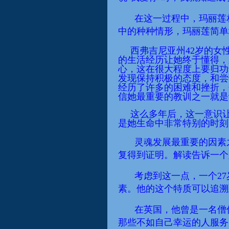
在这一
过程
中，玛丽莲
中的种种情形，玛丽莲简单
西弗吉尼亚州42岁的女
的生活经历让她终于懂得
，
心，这在很大程度上要归功
发现保持积极的态度
，
和尝
经历了
许多
的困难和挫折，
信她最重要的教训之一就是
这么多年后，这一意识
是她生命中非常特别的时刻
灵魂发展最重要的因素
复得到证明。解读告诉一个人
考虑到这一点，一个2
素。他的
这个特质
可以追溯
在英国，他曾是一名僧
那些不如自己幸运的人服务