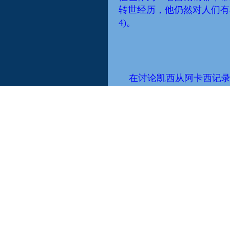
转世经历
，他仍然对人们有
4)。
在讨论凯西从阿卡西记
才能获得的。凯西
认为
，其
说话的方式、思考的方式
，
可被潜意识、通过梦、
回溯
在1931年发生了一个
收到他的解读之前，这个人
男子的报告，他
做
了一个梦
我坐在一张桌子前，一
了对我来说非常珍贵的东西
个国家东海岸的某个地方—
卡纳的省？在法国，从那里