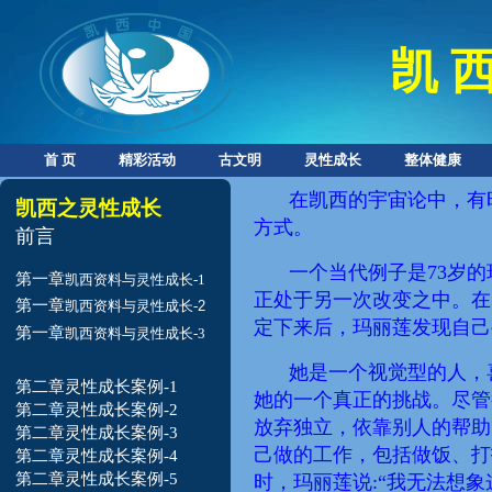
凯 西
首 页
精彩活动
古文明
灵性成长
整体健康
在凯西的宇宙论中，有
凯西之灵性成长
方式。
前言
一个
当代
例子是73岁
第一章
凯西资料与灵性成长-1
正处于另一次
改变
之中。在
第一章
凯西
资料与灵性成长-
2
定下来后，玛丽莲发现自己
第一章
凯西资料与灵性成长-3
她是一个视觉型的人，
第二章灵性成长案例-1
她
的
一个真正的挑战。尽管
第二章灵性成长案例-2
放弃独立，依靠别人的帮助
第二章灵性成长案例-3
己做的工作，包括做饭、打
第二章灵性成长案例-4
第二章灵性成长案例-5
时，玛丽莲说:“我无法想