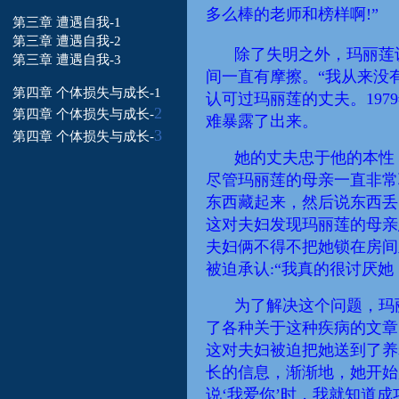
多么棒的老师和榜样啊!”
第三章 遭遇自我-1
第三章 遭遇自我-2
除了失明之外，玛丽莲
第三章 遭遇自我-3
间一直有摩擦。“我从来没
第四章 个体损失与成长-1
认可过玛丽莲的丈夫。19
2
第四章 个体损失
与成长-
难暴露了出来。
3
第四章 个体损失
与成长-
她的丈夫忠于他的本性
尽管玛丽莲的母亲一直非常
东西藏起来，然后
说东西丢
这对夫妇发现玛丽莲的母亲
夫妇
俩不得不
把她锁在房间
被迫承认:“我真的很讨厌
为了解决这个问题，玛
了
各种
关于这种疾病的文章
这对夫妇被迫把她送到了养
长的信息，渐渐地，她开始
说‘我爱你’时，
我
就知道成