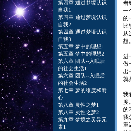
第四章
通过梦境认识
者
自我1
一
第四章
通过梦境认识
的
自我2
比
第四章
通过梦境认识
从
自我3
想
第五章
梦中的理想1
第五章
梦中的理想2
进
第六章
团队--入眠后
做
的社会生活1
出
第六章
团队--入眠后
就
的社会生活2
第七章 梦的维度和耐
我
心
度
第八章 灵性之梦1
的
第八章 灵性之梦2
我
第九章 梦境之灵异元
重
素1