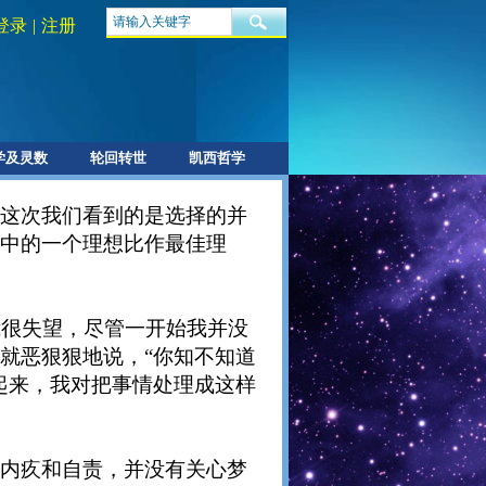
登录
|
注册
学及灵数
轮回转世
凯西哲学
这次我们看到的是选择的并
中的一个理想比作最佳理
我很失望，尽管一开始我并没
就恶狠狠地说，“你知不知道
起来，我对把事情处理成这样
内疚和自责，并没有关心梦