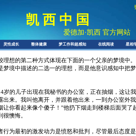
凯 西 中 国
爱德加
·
凯西 官方网站
灵性成长
整体健康
梦工作和超感知
在线阅读
星相
较理想的第二种方式体现在下面的一个父亲的梦境中。
是梦境中描述的二选一的理想，而是他意识感知中把梦
。
14岁的儿子出现在我秘书的办公室，正在抽烟，这让
露出来。我叫他离开，并跟着他出来，一到办公室外我
烟让你看起来像个傻子！”他扔下烟走到楼梯后面哭了
到很懊悔。
者行为最初的激发动力是愤怒和批判，尽管最后态度是