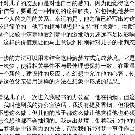
针对儿子的态度而是对他自己的感知。因为他觉得这个
个信号，要通过一种特别的途径解决。它包括把他梦中
一个人的之间的关系。幸运的是，他之前已经写出对这
较是简单的。他写的精神理想是“支持”和“关爱”，物质
这个比较中清楚地看到梦中的激发动力还远不足以影响
。这样的价值观让他马上意识到刚刚针对儿子的批判态
一步的方法可以用来结合这种解梦方式完成梦境。它是
一次梦，使得相关事件不与最佳理想保持一致。在重温
一个新的，建设性的反应，在幻想中允许他的心智，使
是这位父亲借用这样的方法在想象中形成的结果。
看见儿子再一次进入我秘书的办公室，他在抽烟，但这
。我叫他到我的办公室谈话，我没有提及香烟，但很快
不想这么做，但其他的孩子都这么做让他觉得他也必须
怎么想他都不会抽烟的。我走出梦境，带着我针对他的
温梦境是中很有力的方法，帮助我们针对梦中事件作出