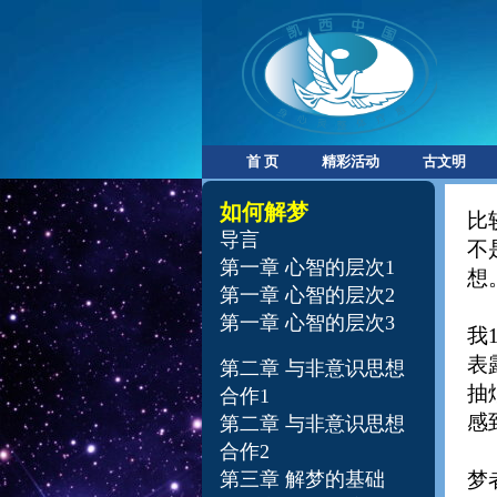
首 页
精彩活动
古文明
如何解梦
比
导言
不
第一章 心智的层次1
想
第一章 心智的层次2
第一章 心智的层次3
我
表
第二章 与非意识思想
抽
合作1
感
第二章 与非意识思想
合作2
第三章 解梦的基础
梦