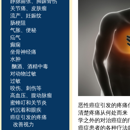
静脉曲张、脚踝骨伤
关节痛、皮肤瘤
流产、妊娠纹
肠梗阻
气胀、便秘
疝气
癫痫
坐骨神经痛
水肿
酗酒、酒精中毒
对动物过敏
过敏
咬伤、刺伤等
高血压、腹动脉瘤
蜜蜂叮和关节炎
恶性癌症引发的疼痛
钙沉着和眼疾
清楚疼痛从何处而来
癌症引发的疼痛
学之外的对治癌症的
改善视力
癌症患者的各种疗法