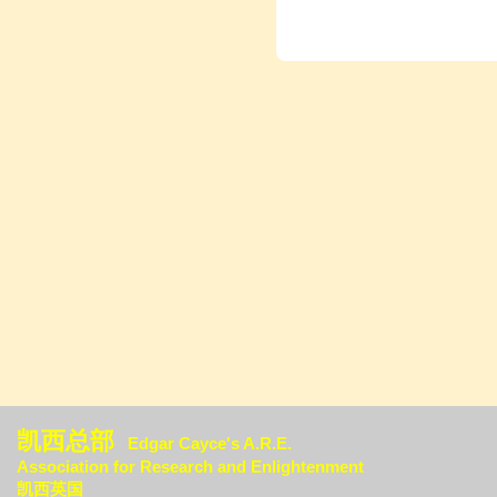
凯西总部
Edgar Cayce's A.R.E.
Association for Research an
d Enlightenment
凯西英国