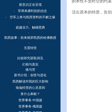
的本性不受时空的约束
新意识正在呈现
导弹来袭时刻的信念
活出原本的特质，告别
空军上将与凯西资料的不解之缘
超越业力、触碰恩典
凯西故事：
前来揭穿凯西的哈佛教授
无需转世
比较研究获取洞见
幻相与真实
痛与苦
新书介绍：创世与进化
凯西解读对我的巨大影响
瑜伽经里的心灵原则
拿什么奉献？
世界事务-中国篇
世界事务-俄国篇