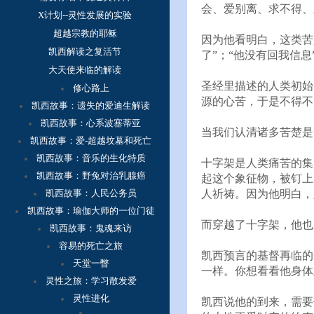
会、爱别离、求不得、
X计划--灵性发展的实验
超越宗教的耶稣
因为他看明白，这类苦
凯西解读之复活节
了”；“他没有回我信
大天使来临的解读
圣经里描述的人类初始
修心路上
源的心苦，于是不得不
凯西故事：
遗失的爱迪生解读
凯西故事：心系波塞蒂亚
当我们认清诸多苦楚是
凯西故事：爱-超越坟墓和死亡
凯西故事：音乐的生化特质
十字架是人类痛苦的集
凯西故事：野兔对治乳腺癌
起这个象征物，被钉上
凯西故事：人民公务员
人祈祷。因为他明白，
凯西故事：瑜伽大师的一位门徒
而穿越了十字架，他也
凯西故事：鬼魂来访
容
易的死亡之旅
凯西预言的基督再临的
天堂一瞥
一样。你想看看他身体
灵性之旅：学习散发爱
灵性进化
凯西说他的到来，需要