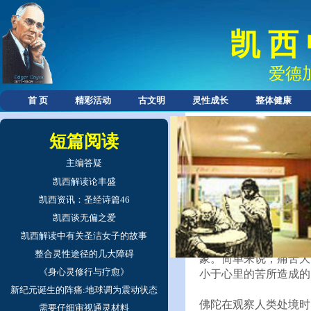
凯 西
爱德
首 页
精彩活动
古文明
灵性成长
整体健康
短篇阅读
主编答疑
凯西解读论丰盛
我们习惯于把痛与苦看
为因果。但如果能够区
凯西资讯：圣经诗篇46
式，非常有益的。
凯西谈无偏之爱
凯西解读中有关圣洁女子的故事
从字形来看，痛字有病
整合灵性途径的几大障碍
象。简单来说，痛苦大
《身心灵修行与疗愈》
小于心里的苦所造成的
新纪元诞生的阵痛:地球调为震动状态
佛陀在观察人类处境时
需要仔细审视通灵材料