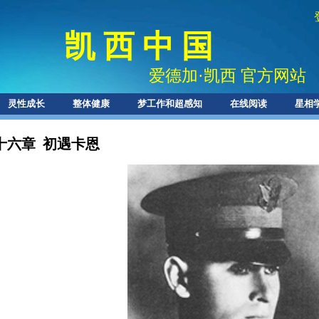
凯 西 中 国
爱德加
·
凯西 官方网站
灵性成长
整体健康
梦工作和超感知
在线阅读
星相
十六章 初遇卡恩