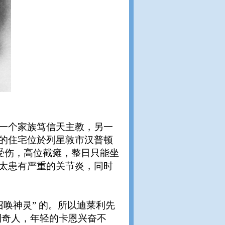
一个家族笃信天主教，另一
的住宅位於列星敦市汉普顿
车祸中受伤，高位截瘫，整日只能坐
太患有严重的关节炎，同时
召唤神灵” 的。所以迪莱利先
到奇人，年轻的卡恩兴奋不