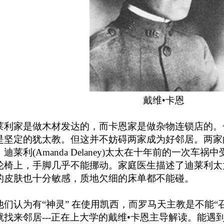
戴维•卡恩
莱利家是做木材发达的，而卡恩家是做杂物连锁店的。
是坚定的犹太教。但这并不妨碍两家成为好邻居。两家
。迪莱利(Amanda Delaney)太太在十年前的一次
轮椅上，手脚几乎不能挪动。家庭医生描述了迪莱利太
的皮肤也十分敏感，质地欠细的床单都不能碰。
他们认为有“神灵” 在使用凯西，而罗马天主教是不能“
就找来邻居---正在上大学的戴维•卡恩主导解读。能遇