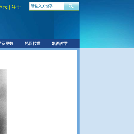
登录
|
注册
学及灵数
轮回转世
凯西哲学