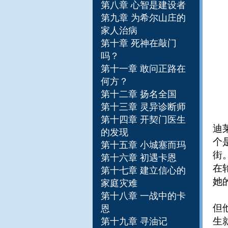
第八章 心智是建设者
第九章 为希尔山庄的
家人治病
第十章 死神在敲门
吗？
第十一章 敢问正路在
何方？
第十二章 扬名全国
第十三章 灵异诊断师
第十四章 开契门医生
迪
的发现
个
第十五章 小城塞而玛
街
第十六章 初遇卡恩
在
第十七章 建立信心的
她
家庭灾难
第十八章 一战中的卡
但
恩
生
第十九章 寻油记