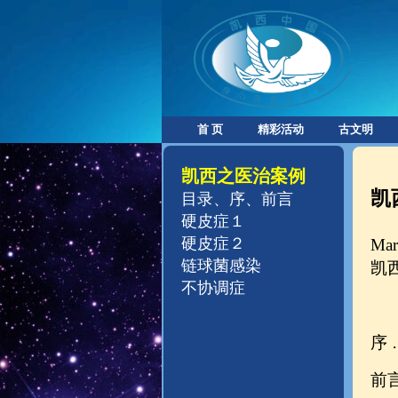
首 页
精彩活动
古文明
凯西之医治案例
凯
目录
、
序
、前言
硬皮症１
硬皮症２
Mar
链球菌感染
凯
不协调症
序
前