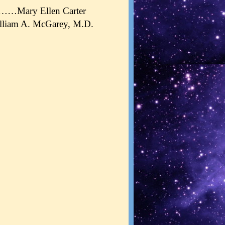
……
Mary Ellen Carter
lliam A. McGarey, M.D.