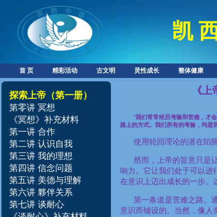
凯 西
首 页
精彩活动
古文明
灵性成长
整体健康
《上
探索上帝
（第一册）
第零讲
冥想
“
我们常常经历考验和苦难，才会
《冥想》补充材料
路上的方式。我们所有的考验，均是
第一讲 合作
使用轮回理论的潜在陷
第二讲 认识自我
第三讲 我的理想
然而，上帝的旨意只是
第四讲 信念问题
响力。它让我们处于可以进
第五讲 美德与理解
在意识上迈出成长的一步。
第六讲 夥伴关系
第一条道是苦难之路。
第七讲 谈耐心
意识而铺设的。当然，像人
《谈耐心》补充材料