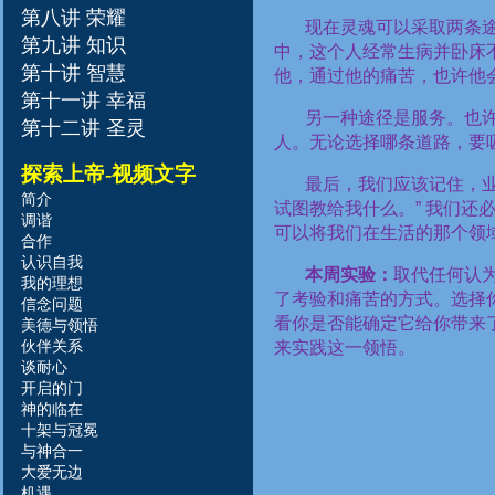
第八讲 荣耀
现在灵魂可以采取两条
第九讲 知识
中，这个人经常生病并卧床
第十讲 智慧
他，通过他的痛苦，也许他
第十一讲 幸福
另一种途径是服务。也
第十二讲 圣灵
人。无论选择哪条道路，要
探索上帝
-视频文字
最后，我们应该记住，
简介
试图教给我什么。” 我们
调谐
可以将我们在生活的那个领
合作
认识自我
本周实验：
取代任何认
我的理想
了考验和痛苦的方式。选择
信念问题
看你是否能确定它给你带来
美德与领悟
伙伴关系
来实践这一领悟。
谈耐心
开启的门
神
的
临
在
十架与冠冕
与神
合一
大爱无边
机遇