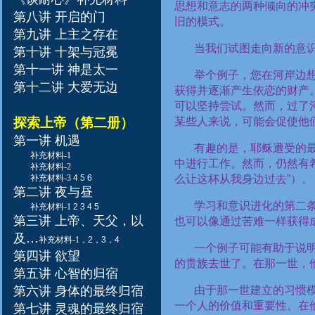
思想和意志的两种倾向的冲
第八讲 开启的门
旧的模式。
第九讲 上主之存在
当我们试图走向新的意
第十讲 十架与冠冕
第十一讲 神是太一
举个例子，您在河岸边
第十二讲 大爱无边
获得并逐渐产生依恋的财产
可以坚持尝试。然而，过了
探索上帝（第二册）
某些人来说，可能会促使他
第一讲 机遇
有趣的是，耶稣遭受的
补充材料-1
中进行工作。然而，仍然有
补充材料-2
补充材料-3
4
5
6
么让这杯从我身边过去
”
）。
第二讲 夜与昼
学习和意识进化的第二
补充材料-1
2
3
4
5
第三讲 上帝、天父，以
也可以像通过苦难一样获得
及
…
补充材料-1
，
2
，
3
，
4
一个例子可能有助于说
第四讲 欲望
的贵族去世了。在那一世，
第五讲 心智的归宿
第六讲 身体的最终归宿
由于那一世建立的习惯
一个人的价值和重要性。在
第七讲 灵魂的最终归宿