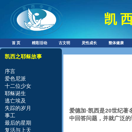
凯 西
首 页
精彩活动
古文明
灵性成长
整体健康
凯西之耶稣故事​
序言
爱色尼派
十二位少女
耶稣诞生
逃亡埃及
失踪的岁月
爱德加
·
凯西是
20
世纪著
事工
中回答问题，并就广泛的
最后的星期
复活与上天