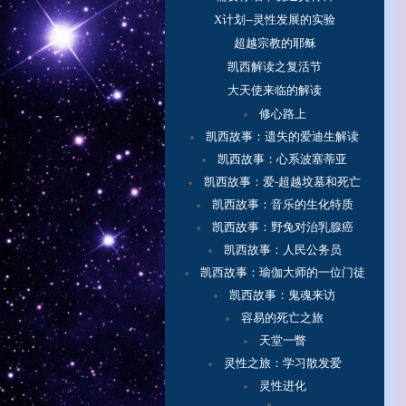
X计划--灵性发展的实验
超越宗教的耶稣
凯西解读之复活节
大天使来临的解读
修心路上
凯西故事：
遗失的爱迪生解读
凯西故事：心系波塞蒂亚
凯西故事：爱-超越坟墓和死亡
凯西故事：音乐的生化特质
凯西故事：野兔对治乳腺癌
凯西故事：人民公务员
凯西故事：瑜伽大师的一位门徒
凯西故事：鬼魂来访
容
易的死亡之旅
天堂一瞥
灵性之旅：学习散发爱
灵性进化