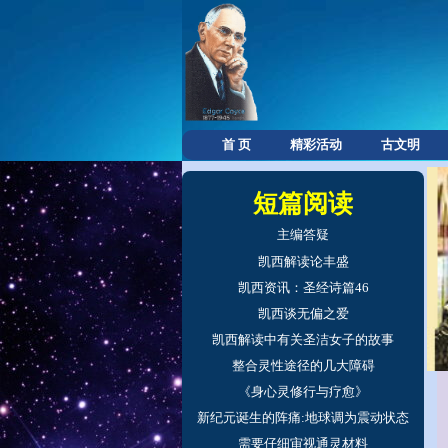
首 页
精彩活动
古文明
短篇阅读
主编答疑
凯西解读论丰盛
凯西资讯：圣经诗篇46
凯西谈无偏之爱
凯西解读中有关圣洁女子的故事
整合灵性途径的几大障碍
《身心灵修行与疗愈》
新纪元诞生的阵痛:地球调为震动状态
需要仔细审视通灵材料