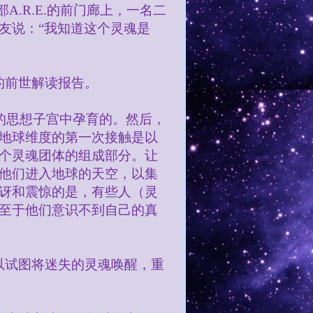
部
A.R.E.
的前门廊上，一名二
友说：“我知道这个灵魂是
的前世解读报告。
的思想子宫中孕育的。然后，
地球维度的第一次接触是以
个灵魂团体的组成部分。让
他们进入地球的天空，以集
讶和震惊的是，有些人（灵
至于他们意识不到自己的真
以试图将迷失的灵魂唤醒，重