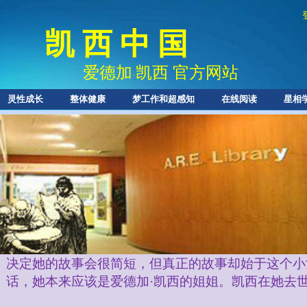
凯 西 中 国
爱德加
凯西 官方网站
·
灵性成长
整体健康
梦工作和超感知
在线阅读
星相
一个灵魂的人
我分享的这个前世故事，是为了帮助我们更好地
魂的系列故事，而不是我们的只存活与某一世的人格
由于莱拉·凯西（
Leila Evans Cayce
）在她只有两
决定她的故事会很简短，但真正的故事却始于这个小
话，她本来应该是爱德加·凯西的姐姐。
凯西在她去