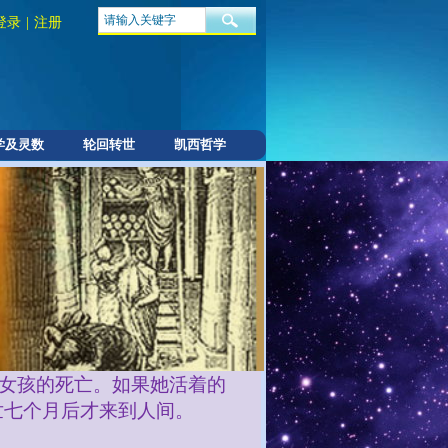
登录
|
注册
学及灵数
轮回转世
凯西哲学
间之旅
理解前世，而理解这是我们灵
自性（
Personality
）。
岁半的时候就去世了，你可能
女孩的死亡。如果她活着的
世七个月后才来到人间
。