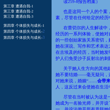
读
259-8报告档案
）
第三章 遭遇自我-1
也是这
同一个人的
个案
第三章 遭遇自我-2
第三章 遭遇自我-3
素，尽管在任何给定的经历
第四章 个体损失与成长-1
在蕾切尔的人生解读中
2
第四章 个体损失
与成长-
经历的一系列体验，使她对
3
第四章 个体损失
与成长-
的一些创始家族关系密切，
她在
演说
、写作和艺术表达
在古埃及的经历，当时她发
护人们免受沙子反射出的刺
关于她人生方向的其他
她不要结婚——毫无疑问，
对她来说，婚姻“……
会带
人，这反过来会使她在生活
尽管在当时被认为
这
是
她成为一名验光师，并开设
一，并设法抛开所有质疑她