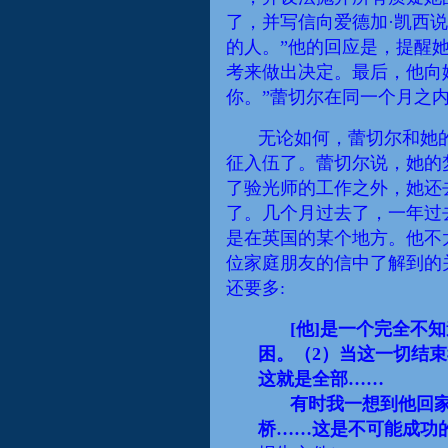
了，
并写信向
爱
德加
·凯西
的
人
。”他的回应是，提醒
考来做出决定。最后，他向
你。”蕾切尔在同一个月之
无论如何，蕾切尔和她
征入伍了。蕾切尔说，她的
了验光师的工作之外，她还
了。几个月过去了，一年过
是在英国的某个地方。他不
位家庭朋友的信中了解到的
还要多:
[他]是一个完全不
困。（2）当这一切结
这就是全部……
有时我一想到他回
桥……这是不可能成功