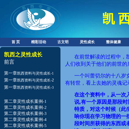
凯 西
首 页
精彩活动
古文明
灵性成长
整体健康
凯西之灵性成长
在前世解读的过程中，
前言
人们收到关于他们的前世的
第一章
凯西资料与灵性成长-1
一个叫蕾切尔的十八岁
第一章
凯西
资料与灵性成长-
2
有
转世
，
看上去
她的灵魂记
第一章
凯西资料与灵性成长-3
在这个资料中，从一次
第二章灵性成长案例-1
说,有一个原因是那段
第二章灵性成长案例-2
特质，对这个时候（此
第二章灵性成长案例-3
响你现在学习物理的一
第二章灵性成长案例-4
段时间所获得的东西或
第二章灵性成长案例-5