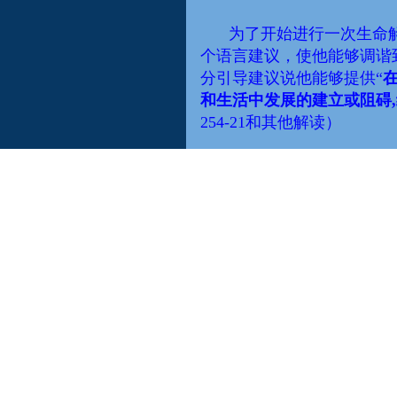
为了开始
进行一次
生命
个
语言建议
，使他能够调谐
分引导建议
说他能够提供“
在
和生活中发展的建立或阻碍
254-21和其他
解读
）
一旦他获得了这些信息
(给出个人的名字)
。”之后
释，这些历程对
今生
有最大
除了意志是灵魂成长过
个人可以用这些理想来指导
1944年，他告诉一位
明显，这个女人喜欢说长道
成了紧张。
在为她解读的过程中，