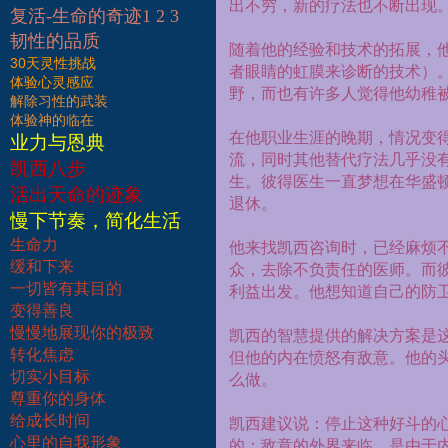
出不穷，新的疗法也不断出现
复活-生命的奇迹1 2 3
韧性的品质
随着他的经验和技术的拓展，
30天灵性挑战
者眼睛的虹膜来诊断的技术）
体验心灵感应
野，而也有许多人觉得他幼稚
解除习性的武装
体验神的临在
在他职业生涯的晚期，情况变
业力与恩典
流，同时其他替代疗法几乎没
凯西八步
生。彼得医生一直梦想在华盛
活出天命的迹象
退休。
慢下节奏，简化生活
生命力
他来找凯西咨询时，已经麻烦
缓和下来
众，去除不负责任的医师。而
一切皆有其目的
利益出发。他想知道自己的防
变得善良
慢慢地展现你的极致
凯西的智慧提供的解决方案是
转化焦虑
但他的内在愤怒有敌意。他的
切实小目标
么做。
尊重你的身体
给成长时间
凯西建议说：停止这种好斗的
心里的自我形象
的：敌意的外界来临，是由于