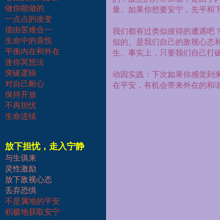
做你能做的
量。如果你想要安宁，先平和下
一点点的改变
借由苦难合一
我们都有过类似彼得的遭遇吧
生命中的喜悦
似的。是我们自己的敌视心态
平衡内在和外在
生。事实上，只要我们自己打
迷你冥想法
突破逻辑
动因实践：下次如果你感觉到
对自己耐心
在平安，有机会带来外在的和
保持开放
不再担忧
生命连续
放下担忧，走入宁静
与生俱来
灵性激励
放下敌视心态
丢弃恐惧
不是属地的平安
积极地获取安宁