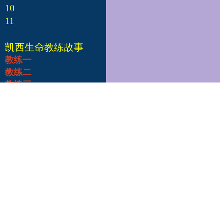
10
11
凯西生命教练故事
教练一
教练二
教练三
教练四
教练五
教练六
教练七
教练八
教练九
教练十
凯西总部
Edgar Cayce's A.R.E.