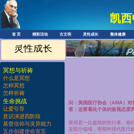
凯西
首 页
精彩活动
古文明
灵性成长
整体健康
灵性成长
冥想与祈祷
什么是冥想
怎样冥想
怎样祈祷
​生命挑战
问：美国医疗协会（AMA）对
让爱引导
答：这要看此个体的敌视态度
意识演进四阶段
彼得是一位超前的先行者。他
基督信仰与灵异能力
是医疗领域，而那时现代医疗
五步创建使命宣言