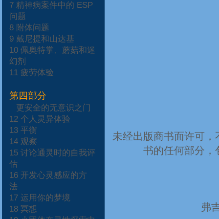
7
精神病案件中的
ESP
问题
8
附体问题
9
戴尼提和山达基
10
佩奥特掌、蘑菇和迷
幻剂
11
疲劳体验
第四部分
更安全的无意识之门
12
个人灵异体验
13
平衡
未经出版商书面许可，
14
观察
书的任何部分，
15
讨论通灵时的自我评
估
16
开发心灵感应的方
法
17
运用你的梦境
弗
18
冥想