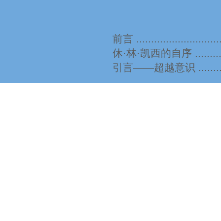
前言
.............................
休·林·凯西的自序
.........
引言——超越意识
........
1
有益的无意识
............
2
无边的无意识
...........
两个
3
催眠
.........................
4
灵媒
.........................