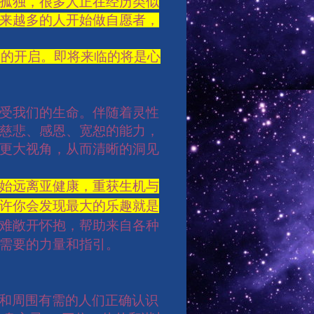
孤独，很多人正在经历类似
来越多的人开始做自愿者，
元的开启。即将来临的将是心
受我们的生命。伴随着灵性
慈悲、感恩、宽恕的能力，
更大视角，从而清晰的洞见
始远离亚健康，重获生机与
许你会发现最大的乐趣就是
难敞开怀抱，帮助来自各种
需要的力量和指引。
和周围有需的人们正确认识