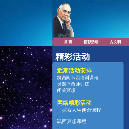
首 页
精彩活动
古文明
精彩活动
近期活动安排
凯西阿卡西培训课程
灵摆疗愈师训练
闭关冥想
网络精彩活
动
探索人生使命课程
凯西冥想课程