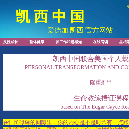
凯 西 中 国
爱德加
凯西 官方网站
·
灵性成长
整体健康
梦工作和超感知
在线阅读
星相
凯西中国联合美国个人蜕
PERSONAL TRANSFORMATION AND CO
隆重推出
生命教练授证课程
based on The Edgar Cayce Re
在忙忙碌碌的间隙里，你的内心是不是时常有一点躁