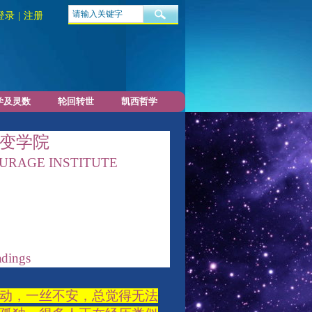
登录
|
注册
学及灵数
轮回转世
凯西哲学
变学院
URAGE INSTITUTE
adings
动，一丝不安，总觉得无法