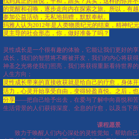
找到真正的喜悦，平和，踏实？其实，这样的你并不
的觉醒和召唤，逐步走向内在探索之旅。所以，有越
参加公益活动，无私地捐赠，默默奉献。
玛雅人认为
2012
年是人类物质纪元的结束，精神纪
灵主导的社会形态，你，做好准备了吗？
灵性成长是一个很有趣的体验，它能让我们更好的享
成长，我们的智慧将不断被开发，我们的内心将获得
神圣之光将使我们照亮，我们将获得重新看待世界的
人生方向；
灵性成长带来的直接收获就是给自己的疗愈，身体开
活力，心灵开始享受自由，变得轻盈喜悦。之后，也
分享
——
把自己给予出去，在爱与了解中向喜悦和苦
生活背景的人们获得深度、全息的疗愈，以及当下所
课程愿景
致力于唤醒人们内心深处的灵性觉知，帮助自己