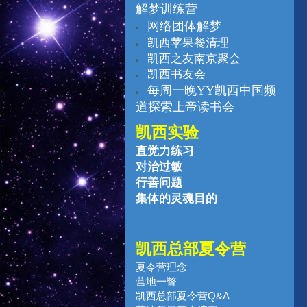
解梦训练营
网络团体解梦
凯西苹果餐清理
凯西之友南京聚会
凯西书友会
每周一晚YY凯西中国频
道探索上帝读书会
凯西
实验
直觉力练习
对治过敏
行善问题
集体的灵魂目的
凯西总部夏令营
夏令营理念
营地一瞥
凯西总部夏令营Q&A