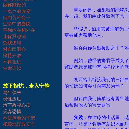
做你能做的
重要的是，如果我们能够忍
一点点的改变
在一起。我们由此经验到了合一
借由苦难合一
生命中的喜悦
“坚忍”，如果它被理解为
平衡内在和外在
更有能力帮助他人。
迷你冥想法
突破逻辑
谁会向你伸出援助之手？难
对自己耐心
保持开放
例如，曾经的瘾君子成为了
不再担忧
帮助者就是那些有同样经历的老
生命连续
凯西给出链接我们的三部曲
放下担忧，走入宁静
的忙碌如何会引向慈悲为怀？
与生俱来
但籍由我们简单地有勇气地
灵性激励
后帮助他人的宝贵财富。
放下敌视心态
丢弃恐惧
实践：
在忙碌的生活里，
不是属地的平安
苦痛，只是坚强地有意识地面对
积极地获取安宁