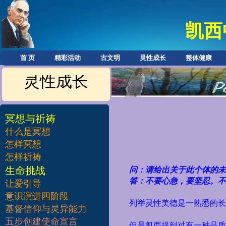
凯西
首 页
精彩活动
古文明
灵性成长
整体健康
灵性成长
冥想与祈祷
什么是冥想
怎样冥想
怎样祈祷
​生命挑战
问：请给出关于此个体的
答：不要心急，要坚忍。不
让爱引导
意识演进四阶段
列举灵性美德是一熟悉的长
基督信仰与灵异能力
五步创建使命宣言
但是凯西提到过有一种品质