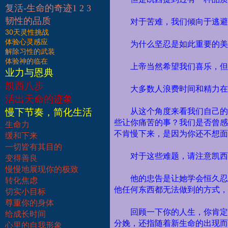
复活-生命的奇迹1 2 3
韧性的品质
对于苦难，我们倾向于逃避
30天灵性挑战
体验心灵感应
为什么坚忍是如此重要的美
解除习性的武装
体验神的临在
上帝当然希望我们喜乐，但
业力与恩典
凯西八步
大多数人浪费时间和精力在
活出天命的迹象
慢下节奏，简化生活
从这个角度来看我们自己的
些让你痛苦的事？我们是否曾感
生命力
不肯慢下来，是因为你还不想面
缓和下来
一切皆有其目的
对于这些难题，请注意凯西
变得善良
慢慢地展现你的极致
他的忠告是让她学会恒久忍
转化焦虑
他任何东西都无法做到的方式，
切实小目标
尊重你的身体
回顾一下你的人生，你肯定
给成长时间
分娩，还指随着新生命的出现而
心里的自我形象