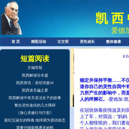
凯 西
爱德
首 页
精彩活动
古文明
灵性成长
整体健康
8 D
短篇阅读
主编答疑
凯西解读论丰盛
稳定并保持平衡……不
凯西资讯：圣经诗篇46
道你自己的灵性自我中有
凯西谈无偏之爱
力所产生的影响中，而
凯西解读中有关圣洁女子的故事
人的绊脚石。
-爱德加·凯
整合灵性途径的几大障碍
在冠状病毒疫情波及到
《身心灵修行与疗愈》
上了车，对我说：“妈妈
新纪元诞生的阵痛:地球调为震动状态
个人都怪怪的，我们要
需要仔细审视通灵材料