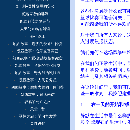
马上就在街上滚亚过来。
X计划--灵性发展的实验
这些时候感觉什么都可
超越宗教的耶稣
篮球比赛可能会消失，
凯西解读之复活节
可能感染我们所不喜欢
大天使来临的解读
对于我们所有人来说，
修心路上
入过度焦虑状态。
凯西故事：
遗失的爱迪生解读
凯西故事：心系波塞蒂亚
我们如何在这场风暴中
凯西故事：爱-超越坟墓和死亡
在我们的正常生活中，
凯西故事：音乐的生化特质
单和学费，晚餐时间，
凯西故事：野兔对治乳腺癌
结构（及其相关的情感
凯西故事：人民公务员
在这段时间里，我们可
凯西故事：瑜伽大师的一位门徒
些一般准则，我按照这
凯西故事：鬼魂来访
容
易的死亡之旅
1. 在一天的开始和/
天堂一瞥
静默在生活中是什么样的
灵性之旅：学习散发爱
步？ 您现在的生活中，
灵性进化