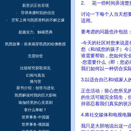
2. 花一些时间弄清
新意识正在呈现
导弹来袭时刻的信念
讨论一下每个人当天想
空军上将与凯西资料的不解之缘
适用。
要考虑的问题也许包括
超越业力、触碰恩典
-今天的社区对您来说是
凯西故事：
前来揭穿凯西的哈佛教授
您（和/或您的孩子）
谁需要帮助，您如何安
无需转世
-您需要什么（即：您
比较研究获取洞见
我们如何以一种切合实
幻相与真实
3.以适合自己和/或家
痛与苦
新书介绍：创世与进化
正念活动：留心您所见的
凯西解读对我的巨大影响
的生活可能完全陌生，
瑜伽经里的心灵原则
持容忍着我们真实的状
拿什么奉献？
4.将社交媒体和电视电
世界事务-中国篇
世界事务-俄国篇
我只是大胆地说出这一