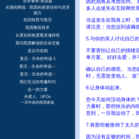
世界事务-美国篇
因此我将其考虑在内。
光谱的两端：凯西的基督信仰与灵异
多人会迷失在互联网世
能力
轮回转世与复活
当这发生在我身上时，我
请注意：当您达到该阈
凯西教练技术
从更好的角度看灵魂转世
5.与你的亲人讨论自己
我与凯西解读的生命交集
不要害怕让自己的情绪
意识与实相
单方案。 好好去爱，并
复活：生命的奇迹-1
复活：生命的奇迹--
2
确认自己的感觉。 当您
复活：生命的奇迹-
3
时，无需改变他人。 放
我们生活的有趣时代
6.让身体动起来。
合一的力量
外星人、UFOs
您今天如何活动身体的
一百年前的凯西家族
力量时，那些快乐的内
意到，一旦我运动了，
7.将那些被推倒了太久
因为没有足够的时间，而