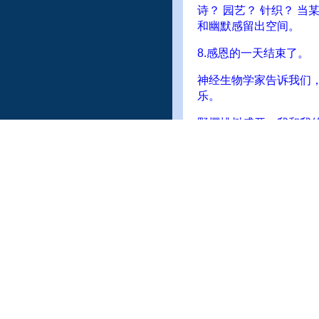
诗？ 园艺？ 针织？ 
和幽默感留出空间。
8.感恩的一天结束了。
神经生物学家告诉我们
乐。
野樱桃树盛开，我和我
把我的视线当做生命线
没有什么可以让我从选
几个月前，我和姐姐去听R
在日常生活中遇到的所
刻共鸣的就是：选择快
她描述了每天的快乐选
于你触手可及的快乐。
她说，选择快乐是一种
我们决定我们没有理由