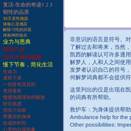
复活-生命的奇迹1 2 3
韧性的品质
30天灵性挑战
体验心灵感应
解除习性的武装
体验神的临在
非意识的语言是符号。对
业力与恩典
了解过去和将来，当然，
凯西八步
凯西的解读认可许多通用
活出天命的迹象
解梦人，人和人之间使用
慢下节奏，简化生活
发梦者认识自己的符号，
生命力
何解梦词典都不会提供符
缓和下来
一切皆有其目的
这里列出的仅是出现在凯
变得善良
的词典有所帮助。
慢慢地展现你的极致
转化焦虑
救护车：为身体提供帮助，
切实小目标
尊重你的身体
Ambulance help for the p
给成长时间
Other possibilities: Im
心里的自我形象