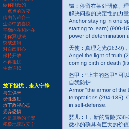
做你能做的
锚：停留在某处研修、理解(
一点点的改变
解决问题的决定性的力量
借由苦难合一
Anchor staying in one sp
生命中的喜悦
starting to learn) (900-158
平衡内在和外在
power of determination a
迷你冥想法
突破逻辑
天使：真理之光(262-
对自己耐心
Angel the light of truth (
保持开放
不再担忧
coming birth or death (lite
生命连续
盔甲：“上主的盔甲” 可以
自我防护
放下担忧，走入宁静
Armor "the armor of the L
与生俱来
temptations (294-185). Oth
灵性激励
in self-defense.
放下敌视心态
丢弃恐惧
婴儿：1，新的冒险(538-
不是属地的平安
微小的确具有巨大的价值(29
积极地获取安宁