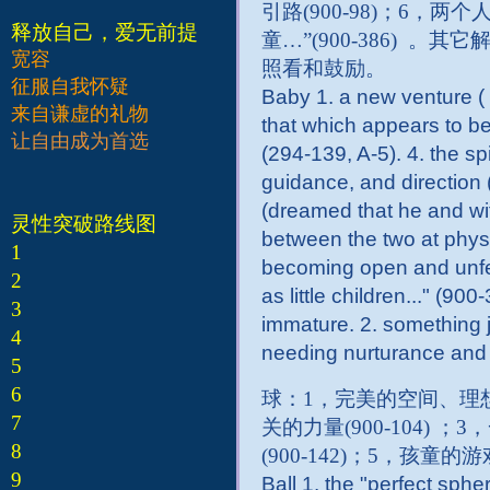
引路(900-98)；6
释放自己，爱无前提
童…”(900-386) 
宽容
照看和鼓励。
征服自我怀疑
Baby 1. a new venture ( 
来自谦虚的礼物
that which appears to be 
让自由成为首选
(294-139, A-5). 4. the sp
guidance, and direction 
(dreamed that he and wif
灵性突破路线图
between the two at physic
1
becoming open and unfea
2
as little children..." (90
3
immature. 2. something ju
4
needing nurturance an
5
6
球：1，完美的空间、理想
7
关的力量(900-104) 
8
(900-142)；5，孩童的
9
Ball 1. the "perfect sph