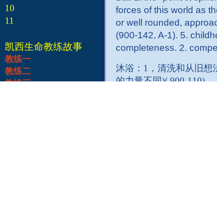
10
forces of this world as t
11
or well rounded, approac
(900-142, A-1). 5. childh
凯西生命教练故事
completeness. 2. compet
教练一
沐浴：1，清洗和从旧想
教练二
的力量不同)( 900-1
教练三
Bath 1. cleansing and fr
教练四
strengthening of the out
教练五
strengthening that comes
教练六
cleansing. 2. letting go 
教练七
教练八
熊：包含了两个方面：一是
教练九
1，坏脾气；2，过分的
教练十
Bear that which has two 
and loving (294-87). Othe
stock prices ("bear marke