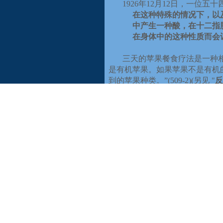
1926
年
12
月
12
日，一位五十
在这种特殊的情况下，以
中产生一种酸，在十二指
在身体中的这种性质而会
三天的苹果餐食疗法是一种
是有机苹果。如果苹果不是有机
到的苹果种类。”
(509-2)(
另见
"
反
啡，但不要加牛奶、奶油和
/
或糖
劳或紧张。
第三天晚上，在睡觉前，服
75ml
），或半量杯（约
75ml
）。
即可。
当您在第四天开始再次进食时
调味过重的食物。有些人被建议
雷利博士建议在这三天里采取结
可能的话，在第三天晚上再做一
以有助于因为苹果餐食疗而产生
还建议在这三天内可以采取香熏