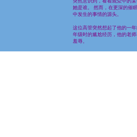
突然意识到，看着观众中的某
她是谁。
然而，在更深的催
中发生的事情的源头。
这位高管突然想起了他的一年
年级时的尴尬经历，他的老师
羞辱。
如今，多年之后，当扶轮社晚
动地做出了回应。
由于这是