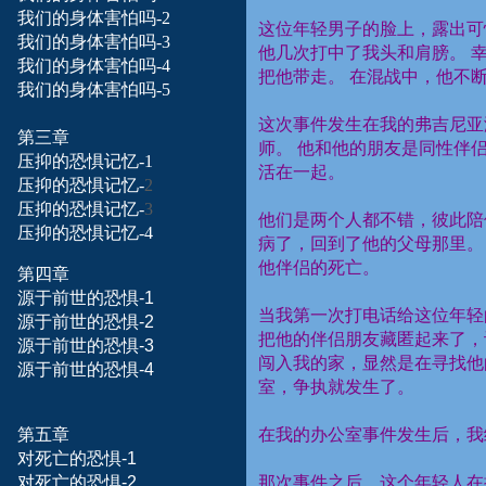
我们的身体害怕吗
-2
这位年轻男子的脸上，露出可
我们的身体害怕吗-3
他几次打中了我头和肩膀。
我们的身体害怕吗-
4
把他带走。
在混战中，他不
我们的身体害怕吗-
5
这次事件发生在我的弗吉尼亚
第三章
师。
他和他的朋友是同性伴
压抑的恐惧记忆
-1
活在一起。
压抑的恐惧记忆
-
2
压抑的恐惧记忆
-
3
他们是两个人都不错，彼此陪
压抑的恐惧记忆
-4
病了，回到了他的父母那里。
他伴侣的死亡。
第四章
源
于
前
世的恐惧-1
当我第一次打电话给这位年轻
源
于
前
世的恐惧-2
把他的伴侣朋友藏匿起来了，
源
于
前
世的恐惧-3
闯入我的家，显然是在寻找他
源
于
前
世的恐惧-4
室，争执就发生了。
第五章
在我的办公室事件发生后，我
对死亡
的
恐
惧
-
1
对死亡
的
恐
惧
-
2
那次事件之后，这个年轻人在