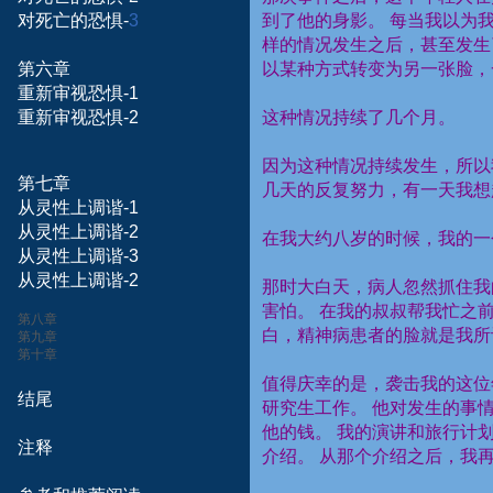
对死亡
的
恐
惧
-
3
到了他的身影。
每当我以为
样的情况发生之后，甚至发生
第六章
以某种方式转变为另一张脸，
重新审视
恐
惧
-
1
重新审视
恐
惧
-
2
这种情况持续了几个月。
因为这种情况持续发生，所以
第七章
几天的反复努力，有一天我想
从灵性上调谐
-
1
从灵性上调谐
-
2
在我大约八岁的时候，我的一
从灵性上调谐
-
3
从灵性上调谐
-
2
那时大白天，病人忽然抓住我
害怕。
在我的叔叔帮我忙之
第八章
白，精神病患者的脸就是我所
第九章
第十章
值得庆幸的是，袭击我的这位
结尾
研究生工作。
他对发生的事
他的钱。
我的演讲和旅行计
注释
介绍。
从那个介绍之后，我