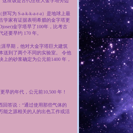
。这应该是古代住在大金字塔旁边
（拼写为
S-a-k-k-a-r-a
）是地球上最
古学家有证据表明希腊的金字塔更
Djoser)
金字塔早了
100
年，比考古
代还要早约
170
年。
生涯早期，他对大金字塔巨大建筑
本送到了两个不同的实验室。 令他
块上的砂浆确定为公元前
1400
年，
到更早的年代，公元前
10,500
年！
西回答说：“通过使用那些气体的
万能之源相关的人的出色工作或活