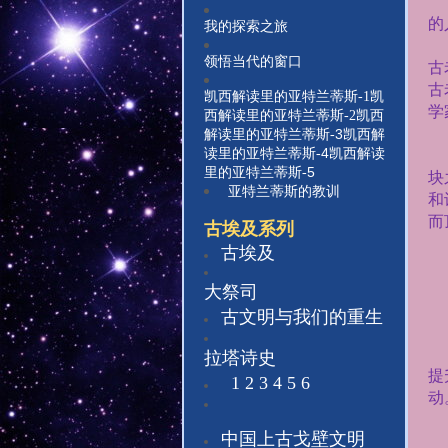
的
我的探索之旅
领悟当代的窗口
古
古
凯西解读里的亚特兰蒂斯-1
凯
学
西解读里的亚特兰蒂斯-
2
凯西
3
解读里的亚特兰蒂斯-
凯西解
4
读里的亚特兰蒂斯-
凯西解读
5
里的亚特兰蒂斯-
块
亚特兰蒂斯的教训
和
而
古埃及系列
古埃及
大祭司
古文明与我们的重生
拉塔诗史
提
1
2
3 4 5 6
动
中国上古戈壁文明