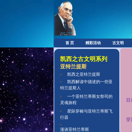
首 页
精彩活动
古文明
凯西之古文明系列
亚特兰提斯
凯西之亚特兰提斯
凯西解读中描述的一些亚
特兰提斯人
一个亚特兰蒂斯女祭司的
目
灵魂旅程
星际穿梭与亚特兰蒂斯飞
行器
穿
漫谈亚特兰蒂斯