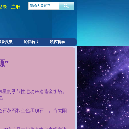
登录
注册
|
学及灵数
轮回转世
凯西哲学
源”
恒星的季节性运动来建造金字塔。
墓。
色石灰石和金色压顶石上。当太阳