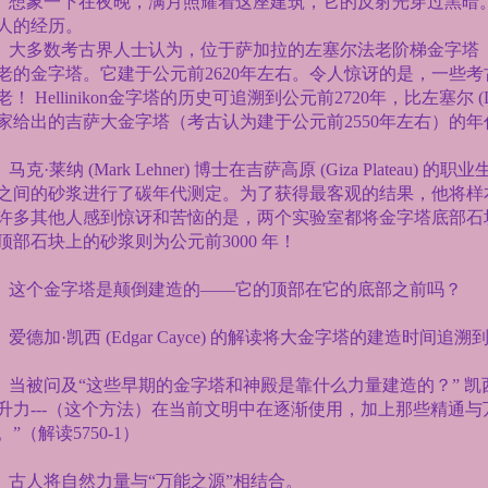
想象一下在夜晚，满月照耀着这座建筑，它的反射光穿过黑暗
人的经历。
大多数考古界人士认为，位于萨加拉的左塞尔法老阶梯金字塔
老的金字塔。它建于公元前
2620
年左右。令人惊讶的是，一些考
老！
Hellinikon
金字塔的历史可追溯到公元前
2720
年，比左塞尔
(
家给出的吉萨大金字塔（考古认为建于公元前
2550
年左右）的年
马克·莱纳
(Mark Lehner)
博士在吉萨高原
(Giza Plateau)
的职业
之间的砂浆进行了碳年代测定。为了获得最客观的结果，他将样
许多其他人感到惊讶和苦恼的是，两个实验室都将金字塔底部石
顶部石块上的砂浆则为公元前
3000
年！
这个金字塔是颠倒建造的——它的顶部在它的底部之前吗？
爱德加·凯西
(Edgar Cayce)
的解读将大金字塔的建造时间追溯
当被问及“这些早期的金字塔和神殿是靠什么力量建造的？” 凯
升力
---
（这个方法）在当前文明中在逐渐使用，加上那些精通与
。”（解读
5750-1
）
古人将自然力量与“万能之源”相结合。