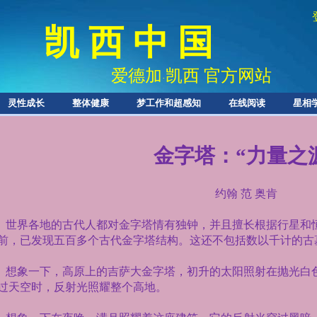
凯 西 中 国
爱德加
凯西 官方网站
·
灵性成长
整体健康
梦工作和超感知
在线阅读
星相
金字塔：“力量之
约翰 范 奥肯
世界各地的古代人都对金字塔情有独钟，并且擅长根据行星和
前，已发现五百多个古代金字塔结构。这还不包括数以千计的古
想象一下，高原上的吉萨大金字塔，初升的太阳照射在抛光白
过天空时，反射光照耀整个高地。