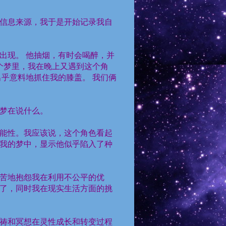
信息来源，我于是开始记录我自
出现。
他抽烟，有时会喝醉，并
个梦里，我在晚上又遇到这个角
出乎意料地抓住我的膝盖。
我们俩
梦在说什么。
能性。我应该说，这个角色看起
我的梦中，显示他似乎陷入了种
苦地抱怨我在利用不公平的优
了，同时我在现实生活方面的挑
祷和冥想在灵性成长和转变过程