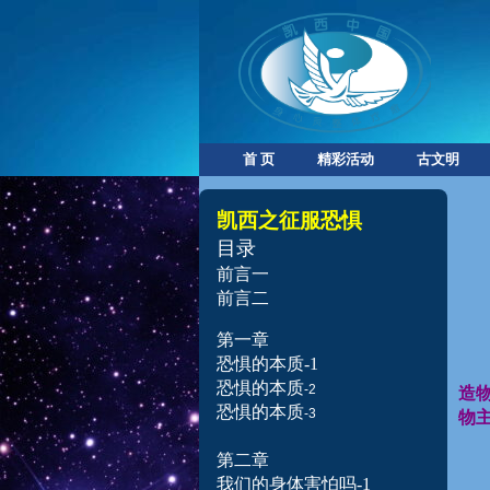
首 页
精彩活动
古文明
凯西之征服恐惧
目录
前言一
前言二
第一章
恐惧的本质-1
恐惧的本质
-2
造
恐惧的本质
-3
物
第二章
我们的身体害怕吗
-1