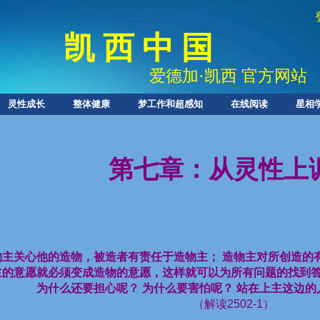
凯 西 中 国
爱德加
·
凯西 官方网站
灵性成长
整体健康
梦工作和超感知
在线阅读
星相
第七章：从灵性上
物主关心他的造物，被造者有责任于造物主；
造物主对所创造的
主的意愿就必须变成造物的意愿，这样就可以为所有问题的找到
为什么还要担心呢？
为什么要害怕呢？
站在上主这边的
（解读
2502-1
）