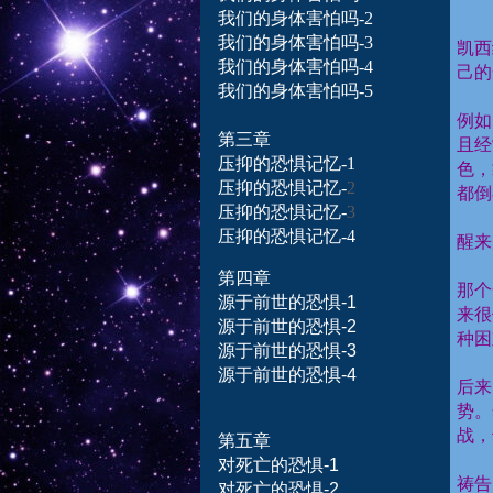
我们的身体害怕吗
-2
我们的身体害怕吗-3
凯西
我们的身体害怕吗-
4
己的
我们的身体害怕吗-
5
例如
第三章
且经
压抑的恐惧记忆
-1
色，
压抑的恐惧记忆
-
2
都倒
压抑的恐惧记忆
-
3
压抑的恐惧记忆
-4
醒来
第四章
那个
源
于
前
世的恐惧-1
来很
源
于
前
世的恐惧-2
种困
源
于
前
世的恐惧-3
源
于
前
世的恐惧-4
后来
势。
战，
第五章
对死亡
的
恐
惧
-
1
祷告
对死亡
的
恐
惧
-
2