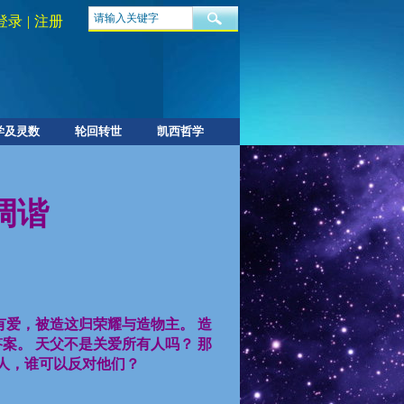
登录
|
注册
学及灵数
轮回转世
凯西哲学
调谐
有爱，被造这归荣耀与造物主。
造
答案。
天父不是关爱所有人吗？
那
人，谁可以反对他们？