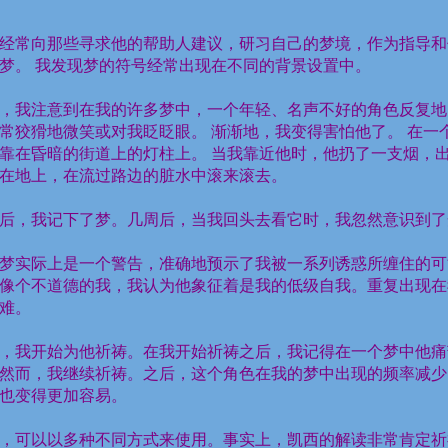
经常向那些寻求他的帮助人建议，研习自己的梦境，作为指导和
梦。
我发现梦的符号经常出现在不同的背景设置中。
，我注意到在我的许多梦中，一个年轻、名声不好的角色反复地
常狡猾地微笑或对我眨眨眼。
渐渐地，我变得害怕他了。
在一
靠在昏暗的街道上的灯柱上。
当我靠近他时，他扔了一支烟，
在地上，在流过路边的脏水中滚来滚去。
后，我记下了梦。几周后，当我回头去看它时，我忽然意识到了
梦实际上是一个警告，准确地预示了我被一系列诱惑所缠住的可
像个不道德的我，我认为他象征着是我的低级自我。重复出现在
难。
，我开始为他祈祷。在我开始祈祷之后，我记得在一个梦中他痛
然而，我继续祈祷。之后，这个角色在我的梦中出现的频率减少
也变得更加容易。
，可以以多种不同方式来使用。事实上，凯西的解读非常肯定祈