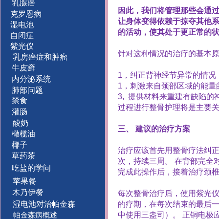
乳腺癌
因此，我们将管理那些会通
克罗恩病
让身体变得依赖于掠夺其他
湿电池
的活动，使其处于更正常的
自闭症
紫光仪
针对这种情况的治疗的基本
乳房癌症和肿瘤
牛皮癣
1
，纠正背神经节异常的情况
内分泌系统
1，
刺激来自颈部区域的能量
肺部问题
3,
提供材料来重建有缺陷的
禁食
过程进行整骨护理将是主要
灌肠
酸奶
三、
建议的治疗方案
橄榄油
椰子
治疗应该首先用整骨疗法纠
草药茶
次，持续三周。
在背部完全
吃盐的学问
完成此操作后，接着治疗颈
苹果餐
木乃伊餐
每次整骨治疗后，使用紫光
湿电池对治帕金森
的疗期，在每次结束的最后
中使用三盎司）。
正铜电极
帕金森病概述