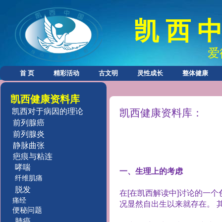
凯 西 中
爱
首 页
精彩活动
古文明
灵性成长
整体健康
凯西健康资料库
凯西对于病因的理论
凯西健康资料库：
前列腺癌
前列腺炎
静脉曲张
疤痕与粘连
哮喘
一、生理上的考虑
纤维肌痛
脱发
在
[
在凯西解读中
]
讨论的一个
痛经
况显然自出生以来就存在。
便秘问题
肺癌