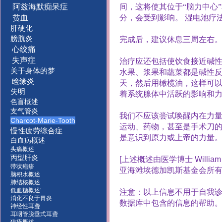
阿兹海默痴呆症
间，这将使其位于“脑力中心
贫血
分，会受到影响。
湿电池疗
肝硬化
膀胱炎
完成后，建议休息三周左右
心绞痛
失声症
治疗应还包括使饮食接近碱
关于身体的梦
水果、浆果和蔬菜都是碱性
睑缘炎
天，然后用橄榄油，这样可
失明
着系统腺体中活跃的影响和
色盲概述
支气管炎
我们不应该尝试唤醒内在力
Charcot-Marie-Tooth
运动、药物，甚至是手术刀
慢性疲劳综合症
是意识到原力或上帝的力量。
白血病概述
头痛概述
丙型肝炎
[
上述概述由医学博士
William
带状疱疹
亚海滩埃德加凯斯基金会所
脑积水概述
肺结核概述
低血糖概述‘
注意：以上信息不用于自我
消化不良于胃炎
数据库中包含的信息的帮助
神经性耳聋
耳咽管脱垂式耳聋