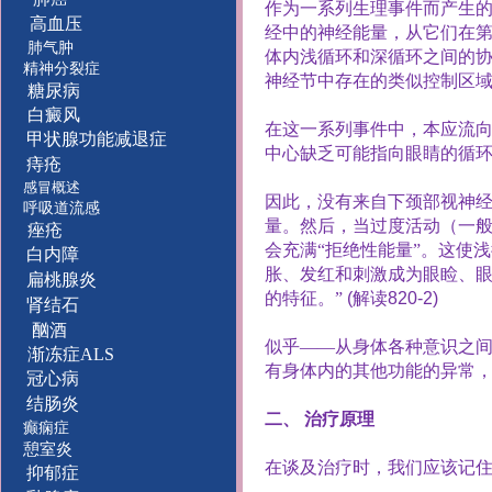
作为一系列生理事件而产生
高血压
经中的神经能量，从它们在
肺气肿
体内浅循环和深循环之间的
精神分裂症
神经节中存在的类似控制区
糖尿病
白癜风
在这一系列事件中，本应流
甲状腺功能减退症
中心缺乏可能指向眼睛的循
痔疮
感冒概述
因此，没有来自下颈部视神
呼吸道流感
量。然后，当过度活动（一
痤疮
会充满“拒绝性能量”。这使
白内障
胀、发红和刺激成为眼睑、眼
扁桃腺炎
的特征。”
(
解读
820-2)
肾结石
酗酒
似乎——从身体各种意识之
渐冻症ALS
有身体内的其他功能的异常
冠心病
结肠炎
二、
治疗原理
癫痫症
憩室炎
在谈及治疗时，我们应该记
抑郁症