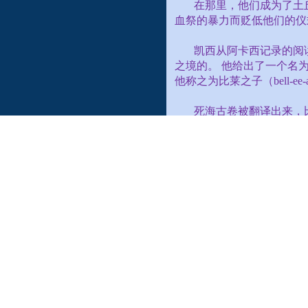
在那里，他们成为了土
血祭的暴力而贬低他们的仪
凯西从阿卡西记录的阅
之境的。 他给出了一个名
他称之为比莱之子（
bell-ee-a
死海古卷被翻译出来，
整个地球，感染了几乎每一
奴隶。
奴隶社会从此起源！
从公元前
5000
年左右
朗、希腊、印度、罗马帝国
隶贸易。
今天，这种自私、自我
1800
年代巴比伦的《汉谟
劳动的形式存在。