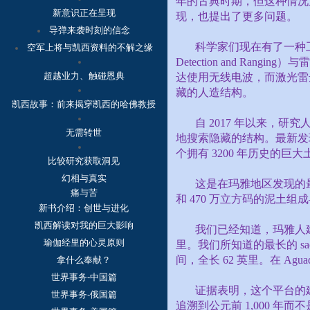
年的古典时期，但这种情况
新意识正在呈现
现，也提出了更多问题。
导弹来袭时刻的信念
科学家们现在有了一种
空军上将与凯西资料的不解之缘
Detection and Ranging
）与雷
超越业力、触碰恩典
达使用无线电波，而激光雷
藏的人造结构。
凯西故事：
前来揭穿凯西的哈佛教授
自
2017
年以来，研究
无需转世
地搜索隐藏的结构。最新发
个拥有
3200
年历史的巨大
比较研究获取洞见
幻相与真实
这是在玛雅地区发现的
痛与苦
和
470
万立方码的泥土组成
新书介绍：创世与进化
凯西解读对我的巨大影响
我们已经知道，玛雅人
瑜伽经里的心灵原则
里。我们所知道的最长的
sa
间，全长
62
英里。在
Aguad
拿什么奉献？
世界事务-中国篇
证据表明，这个平台的
世界事务-俄国篇
追溯到公元前
1,000
年而不