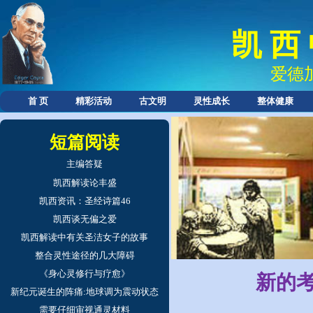
凯 西
爱德
首 页
精彩活动
古文明
灵性成长
整体健康
短篇阅读
主编答疑
凯西解读论丰盛
凯西资讯：圣经诗篇46
凯西谈无偏之爱
凯西解读中有关圣洁女子的故事
整合灵性途径的几大障碍
《身心灵修行与疗愈》
新的
新纪元诞生的阵痛:地球调为震动状态
需要仔细审视通灵材料