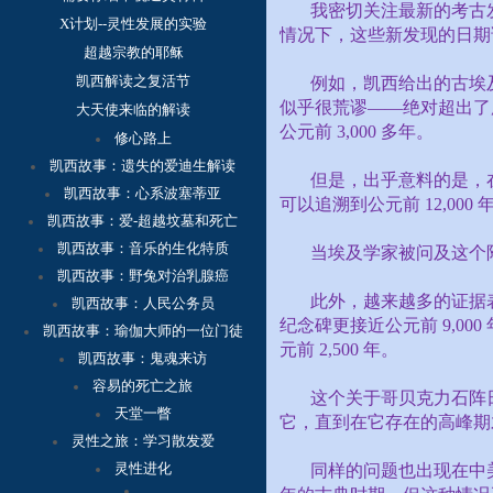
我密切关注最新的考古
X计划--灵性发展的实验
情况下，这些新发现的日期
超越宗教的耶稣
凯西解读之复活节
例如，凯西给出的古埃
似乎很荒谬——绝对超出了
大天使来临的解读
公元前
3,000
多年。
修心路上
凯西故事：
遗失的爱迪生解读
但是，出乎意料的是，
凯西故事：心系波塞蒂亚
可以追溯到公元前
12,000
凯西故事：爱-超越坟墓和死亡
凯西故事：音乐的生化特质
当埃及学家被问及这个
凯西故事：野兔对治乳腺癌
此外，越来越多的证据
凯西故事：人民公务员
纪念碑更接近公元前
9,000
凯西故事：瑜伽大师的一位门徒
元前
2,500
年。
凯西故事：鬼魂来访
容
易的死亡之旅
这个关于哥贝克力石阵
天堂一瞥
它，直到在它存在的高峰期
灵性之旅：学习散发爱
灵性进化
同样的问题也出现在中