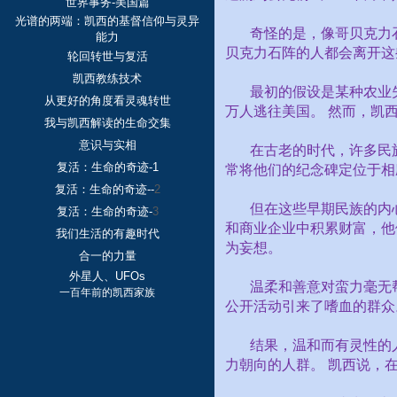
世界事务-美国篇
光谱的两端：凯西的基督信仰与灵异
奇怪的是，像哥贝克力
能力
贝克力石阵的人都会离开这
轮回转世与复活
凯西教练技术
最初的假设是某种农业
从更好的角度看灵魂转世
万人逃往美国。 然而，凯
我与凯西解读的生命交集
意识与实相
在古老的时代，许多民
复活：生命的奇迹-1
常将他们的纪念碑定位于相
复活：生命的奇迹--
2
但在这些早期民族的内
复活：生命的奇迹-
3
和商业企业中积累财富，他
我们生活的有趣时代
为妄想。
合一的力量
外星人、UFOs
温柔和善意对蛮力毫无
一百年前的凯西家族
公开活动引来了嗜血的群众
结果，温和而有灵性的
力朝向的人群。 凯西说，