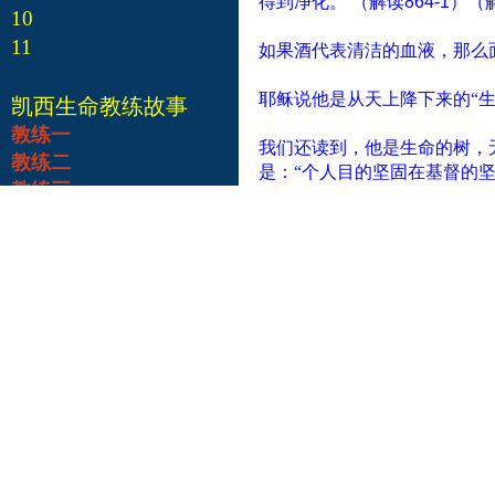
得到净化。
（解读
864-1
）（
10
11
如果酒代表清洁的血液，那么
耶稣说他是从天上降下来的“生
凯西生命教练故事
教练一
我们还读到，他是生命的树，
教练二
是：“个人目的坚固在基督的坚
教练三
树、生命的粮，而有价值。（
教练四
复活与生命！
信我的人，尽管
教练五
耶稣的复活，是实现永生的新
教练六
教练七
教练八
教练九
教练十