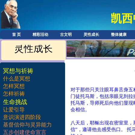
凯西
首 页
精彩活动
古文明
灵性成长
整体健康
灵性成长
冥想与祈祷
什么是冥想
怎样冥想
对于那些只关注眼耳鼻舌身五
怎样祈祷
门徒托马斯，包括亲眼见到拉
​生命挑战
托马斯，导师死后向他们显现
让爱引导
会相信。
意识演进四阶段
八天后，耶稣出现在密室里，
基督信仰与灵异能力
信”，邀请他去感受伤口。
托
五步创建使命宣言