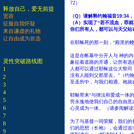
72
）
释放自己，爱无前提
宽容
（
Q
）请解释约翰福音
19:34
，
（
A
）实现了“若不流血，罪
征服自我怀疑
你们所有人，都可以与天父站
来自谦虚的礼物
让自由成为首选
在耶稣死的那一刻，“殿里的
这是在帐幕中分开人与
神的内
灵性突破路线图
象征着道路的开通，让所有选
1
人都可以通过耶稣这位大祭司
没有人能到父那里去。”（约
2
至圣所中，与我们相遇。祂就
3
4
耶稣带来“与律法和爱成一体
5
劳永逸地使我们自己的自由意
6
心灵成为一体。
（请参阅解读
7
为了与基督一同荣耀，我们的
8
们的思想（长袍），会通过追
9