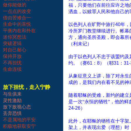
做你能做的
福，只要他们在前往应许之地
一点点的改变
洒血，以赎罪人民和他自己的
借由苦难合一
生命中的喜悦
以色列人在旷野中旅行
40
年，
平衡内在和外在
冷所罗门教堂继续进行。帐幕
迷你冥想法
方，通向圣所圣殿，即会幕所
突破逻辑
（利未记）
对自己耐心
保持开放
由于以色列人不忠于该盟约及
不再担忧
约。（赛
61
：
8
）（耶
31
：
31-
生命连续
从象征意义上讲，除了对永生
成的，是我们内在看不见的神
放下担忧，走入宁静
与生俱来
随着耶稣的受难，新约的建立
灵性激励
是一次“永恒的牺牲”，他的鲜
放下敌视心态
24-26
）
丢弃恐惧
不是属地的平安
此外，在耶稣的牺牲在十字架
积极地获取安宁
架上，并表现出爱（理想）时