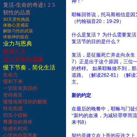
神！”
复活-生命的奇迹1 2 3
韧性的品质
耶稣回答说，托马斯相信是因
30天灵性挑战
（约翰福音
20
：
19-29
）
体验心灵感应
解除习性的武装
什么是复活？
为什么需要复活
体验神的临在
复活节的目的是什么？
业力与恩典
凯西八步
复活，是征服死亡并走向永生
活出天命的迹象
7
）正是出于这个原因，三位
慢下节奏，简化生活
的榜样。
如果耶稣做不到，那
生命力
道路。（解读
262-81
）（解读
缓和下来
主。
一切皆有其目的
变得善良
新的约定
慢慢地展现你的极致
转化焦虑
在最后的晚餐中，耶稣与门徒
切实小目标
“新约的血液，为减轻罪孽而流
尊重你的身体
来书
8
）
给成长时间
心里的自我形象
契约是建立在上帝的应许之上