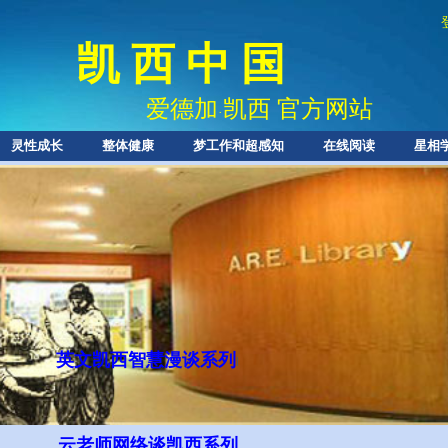
凯 西 中 国
爱德加
凯西 官方网站
·
灵性成长
整体健康
梦工作和超感知
在线阅读
星相
英文凯西智慧
漫谈系列
l
云老师网络谈凯西系列