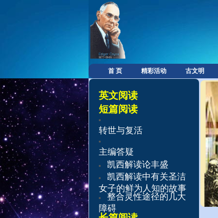
首 页
精彩活动
古文明
英文阅读
短篇阅读
转世与复活​
主编答疑
凯西解读论丰盛
凯西解读中有关圣洁
女子的鲜为人知的故事
整合灵性途径的几大
障碍
长篇阅读