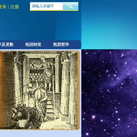
登录
|
注册
学及灵数
轮回转世
凯西哲学