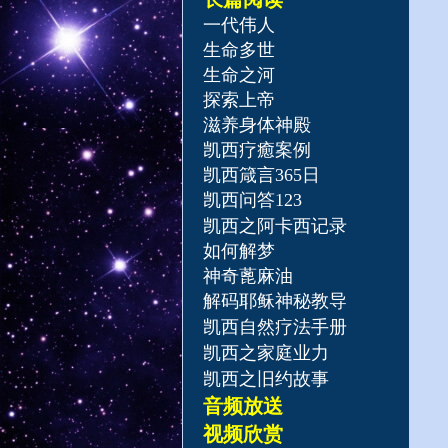
一代伟人
生命多世
生命之河
探索上帝
滋养身体神殿
凯西疗癒案例
凯西箴言365日
凯西问答123
凯西之阿卡西记录
如何解梦
神奇蓖麻油
解码耶稣神秘教导
凯西自然疗法手册
凯西之家庭业力
凯西之旧约故事
音频放送
​视频欣赏